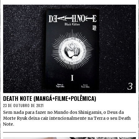
3
DEATH NOTE (MANGÁ+FILME+POLÊMICA)
23 DE OUTUBRO DE 2021
Sem nada para fazer no Mundo dos Shinigamis, o Deus da
Morte Ryuk deixa cair intencionalmente na Terra o seu Death
Note.