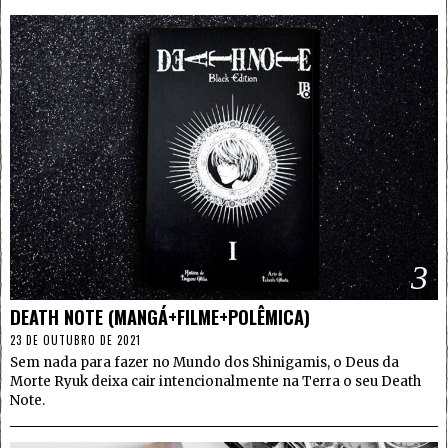
3
DEATH NOTE (MANGÁ+FILME+POLÊMICA)
23 DE OUTUBRO DE 2021
Sem nada para fazer no Mundo dos Shinigamis, o Deus da
Morte Ryuk deixa cair intencionalmente na Terra o seu Death
Note.