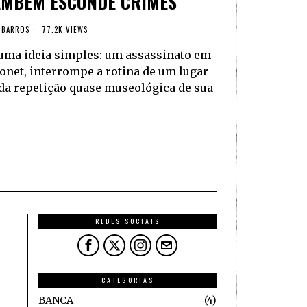
AMBÉM ESCONDE CRIMES
 BARROS
77.2K VIEWS
 uma ideia simples: um assassinato em
Monet, interrompe a rotina de um lugar
 da repetição quase museológica de sua
REDES SOCIAIS
CATEGORIAS
BANCA
4