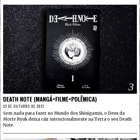
3
DEATH NOTE (MANGÁ+FILME+POLÊMICA)
23 DE OUTUBRO DE 2021
Sem nada para fazer no Mundo dos Shinigamis, o Deus da
Morte Ryuk deixa cair intencionalmente na Terra o seu Death
Note.