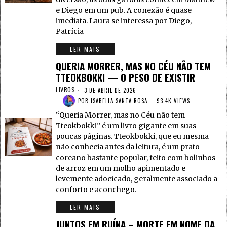
e Diego em um pub. A conexão é quase
imediata. Laura se interessa por Diego,
Patrícia
LER MAIS
QUERIA MORRER, MAS NO CÉU NÃO TEM
TTEOKBOKKI — O PESO DE EXISTIR
LIVROS
3 DE ABRIL DE 2026
POR
ISABELLA SANTA ROSA
93.4K VIEWS
“Queria Morrer, mas no Céu não tem
Tteokbokki” é um livro gigante em suas
poucas páginas. Tteokbokki, que eu mesma
não conhecia antes da leitura, é um prato
coreano bastante popular, feito com bolinhos
de arroz em um molho apimentado e
levemente adocicado, geralmente associado a
conforto e aconchego.
LER MAIS
JUNTOS EM RUÍNA – MORTE EM NOME DA