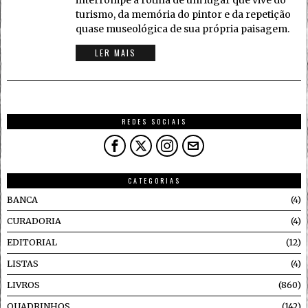
interrompe a rotina de um lugar que vive do
turismo, da memória do pintor e da repetição
quase museológica de sua própria paisagem.
LER MAIS
REDES SOCIAIS
CATEGORIAS
BANCA
4
CURADORIA
4
EDITORIAL
12
LISTAS
4
LIVROS
860
QUADRINHOS
142