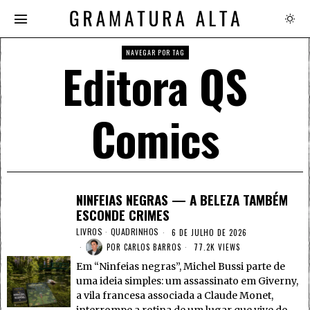
NAVEGAR POR TAG
Editora QS
Comics
NINFEIAS NEGRAS — A BELEZA TAMBÉM
ESCONDE CRIMES
LIVROS
·
QUADRINHOS
6 DE JULHO DE 2026
POR
CARLOS BARROS
77.2K VIEWS
Em “Ninfeias negras”, Michel Bussi parte de
uma ideia simples: um assassinato em Giverny,
a vila francesa associada a Claude Monet,