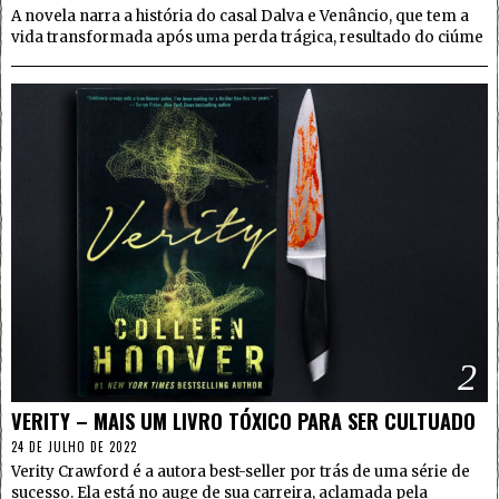
A novela narra a história do casal Dalva e Venâncio, que tem a
vida transformada após uma perda trágica, resultado do ciúme
2
VERITY – MAIS UM LIVRO TÓXICO PARA SER CULTUADO
24 DE JULHO DE 2022
Verity Crawford é a autora best-seller por trás de uma série de
sucesso. Ela está no auge de sua carreira, aclamada pela