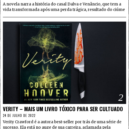
A novela narra a história do casal Dalva e Venâncio, que tem a
vida transformada após uma perda trágica, resultado do ciúme
2
VERITY – MAIS UM LIVRO TÓXICO PARA SER CULTUADO
24 DE JULHO DE 2022
Verity Crawford é a autora best-seller por trás de uma série de
sucesso. Ela está no auge de sua carreira, aclamada pela