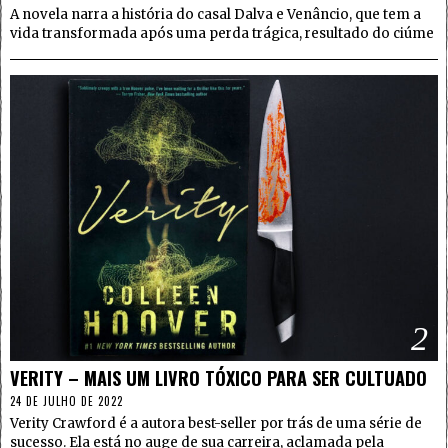
A novela narra a história do casal Dalva e Venâncio, que tem a
vida transformada após uma perda trágica, resultado do ciúme
2
VERITY – MAIS UM LIVRO TÓXICO PARA SER CULTUADO
24 DE JULHO DE 2022
Verity Crawford é a autora best-seller por trás de uma série de
sucesso. Ela está no auge de sua carreira, aclamada pela