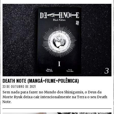
3
DEATH NOTE (MANGÁ+FILME+POLÊMICA)
23 DE OUTUBRO DE 2021
Sem nada para fazer no Mundo dos Shinigamis, o Deus da
Morte Ryuk deixa cair intencionalmente na Terra o seu Death
Note.