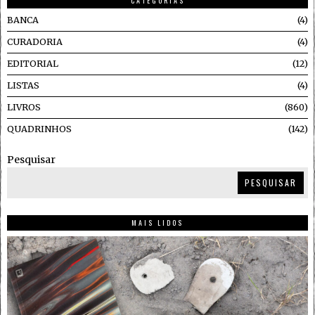
CATEGORIAS
BANCA
4
CURADORIA
4
EDITORIAL
12
LISTAS
4
LIVROS
860
QUADRINHOS
142
Pesquisar
PESQUISAR
MAIS LIDOS