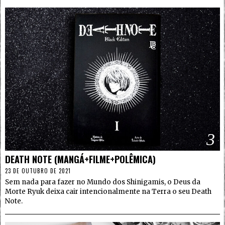
3
DEATH NOTE (MANGÁ+FILME+POLÊMICA)
23 DE OUTUBRO DE 2021
Sem nada para fazer no Mundo dos Shinigamis, o Deus da
Morte Ryuk deixa cair intencionalmente na Terra o seu Death
Note.