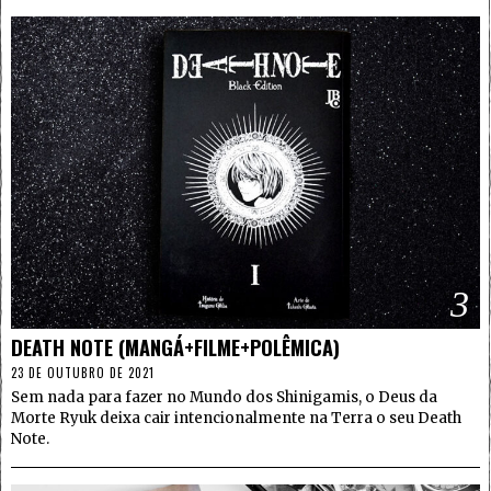
3
DEATH NOTE (MANGÁ+FILME+POLÊMICA)
23 DE OUTUBRO DE 2021
Sem nada para fazer no Mundo dos Shinigamis, o Deus da
Morte Ryuk deixa cair intencionalmente na Terra o seu Death
Note.