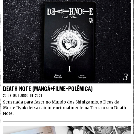
3
DEATH NOTE (MANGÁ+FILME+POLÊMICA)
23 DE OUTUBRO DE 2021
Sem nada para fazer no Mundo dos Shinigamis, o Deus da
Morte Ryuk deixa cair intencionalmente na Terra o seu Death
Note.