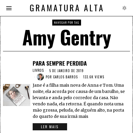
NAVEGAR POR TAG
Amy Gentry
PARA SEMPRE PERDIDA
LIVROS
5 DE JANEIRO DE 2019
POR
CARLOS BARROS
133.6K VIEWS
Jane é a filha mais nova de Anna e Tom. Uma
noite, ela acorda por causa de um barulho, se
levanta e anda pelo corredor da casa. Não
vendo nada, ela retorna. É quando nota uma
mão grossa, peluda, de alguém alto, na porta
do quarto de sua irmã mais
LER MAIS