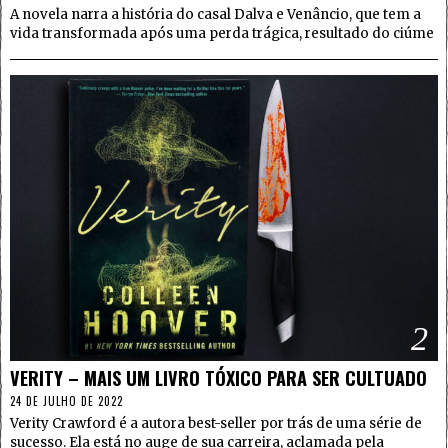
A novela narra a história do casal Dalva e Venâncio, que tem a
vida transformada após uma perda trágica, resultado do ciúme
2
VERITY – MAIS UM LIVRO TÓXICO PARA SER CULTUADO
24 DE JULHO DE 2022
Verity Crawford é a autora best-seller por trás de uma série de
sucesso. Ela está no auge de sua carreira, aclamada pela