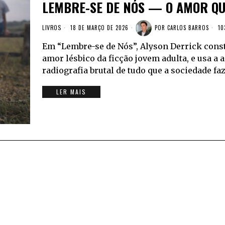
LEMBRE-SE DE NÓS — O AMOR QU
LIVROS
18 DE MARÇO DE 2026
POR
CARLOS BARROS
10
Em “Lembre-se de Nós”, Alyson Derrick const
amor lésbico da ficção jovem adulta, e usa a
radiografia brutal de tudo que a sociedade f
LER MAIS