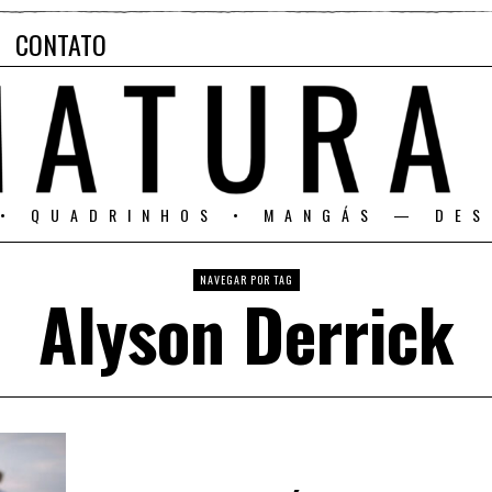
CONTATO
 • QUADRINHOS • MANGÁS — DES
NAVEGAR POR TAG
Alyson Derrick