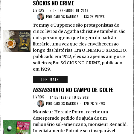
SÓCIOS NO CRIME
LIVROS
5 DE DEZEMBRO DE 2019
POR
CARLOS BARROS
133.2K VIEWS
Tommy e Tuppence são protagonistas de
cinco livros de Agatha Christie e também são
dois personagens que fogem do padrão
literário, uma vez que eles envelhecem ao
longo das histórias. Em O INIMIGO SECRETO,
publicado em 1922, eles são apenas amigos e
solteiros; Em SÓCIOS NO CRIME, publicado
em 1929,
LER MAIS
ASSASSINATO NO CAMPO DE GOLFE
LIVROS
17 DE FEVEREIRO DE 2021
POR
CARLOS BARROS
129.2K VIEWS
Monsieur Hercule Poirot recebe um
desesperado pedido de ajuda de um
milionário sul-americano, monsieur Renauld.
Imediatamente Poirot e seu inseparável