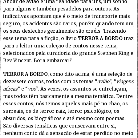
Andar de avião é uma realidade para uns, um sonho
para alguns e também pesadelos para outros. As
indicativas apontam que é o meio de transporte mais
seguro, os acidentes são raros, porém quando tem um,
os seus desfechos geralmente são cruéis. Trazendo
esse tema para a ficção, o livro
TERROR A BORDO
traz
para o leitor uma coleção de contos nesse tema,
selecionados pela curadoria do grande Stephen King e
Bev Vincent. Bora embarcar?
TERROR A BORDO,
como dito acima, é uma seleção de
dezessete contos, todos com os temas “
avião
”, “
viagens
aéreas
” e “
voo
”. Às vezes, os assuntos se entrelaçam,
mas todos têm basicamente a mesma temática. Dentre
esses contos, nós temos aqueles mais pé no chão, os
surreais, os de terror raiz, terror psicológico, os
absurdos, os biográficos e até mesmo com poemas.
São diversas temáticas que conservam entre si,
nenhum conto dá a sensação de estar perdido no meio