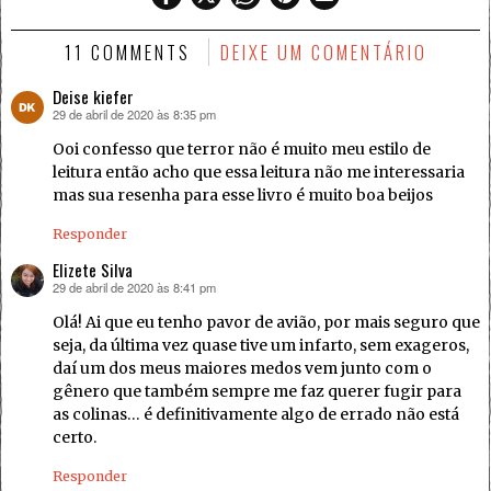
11 COMMENTS
DEIXE UM COMENTÁRIO
Deise kiefer
29 de abril de 2020 às 8:35 pm
disse:
Ooi confesso que terror não é muito meu estilo de
leitura então acho que essa leitura não me interessaria
mas sua resenha para esse livro é muito boa beijos
Responder
Elizete Silva
29 de abril de 2020 às 8:41 pm
disse:
Olá! Ai que eu tenho pavor de avião, por mais seguro que
seja, da última vez quase tive um infarto, sem exageros,
daí um dos meus maiores medos vem junto com o
gênero que também sempre me faz querer fugir para
as colinas… é definitivamente algo de errado não está
certo.
Responder