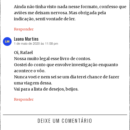
Ainda não tinha visto nada nesse formato, confesso que
aviões me deixam nervosa. Mas obrigada pela
indicação, senti vontade de ler.
Responder
Luana Martins
1 de maio de 2020 às 11:58 pm
disse:
Oi, Rafael
Nossa muito legal esse livro de contos.
Gostei do conto que envolve investigação enquanto
acontece o vôo.
Nunca voei e nem sei se um dia terei chance de fazer
uma viagem dessa.
Vai para a lista de desejos, beijos.
Responder
DEIXE UM COMENTÁRIO