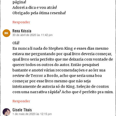
página!
Adorei a dica e vou atrás!
Obrigado pela ótima resenha!
Responder
Rena Késsia
30 de abril de 2020 às 11:42 pm
disse:
Olá!
Eu nunca li nada do Stephen King e esses dias mesmo
estava me perguntando por qual livro deveria começar,
qual livro seria perfeito que me deixaria com vontade de
querer todos os outros do autor. Então pesquisei
bastante e anotei várias recomendações e ao ler sua
review de Terror a Bordo, acho que seria uma boa
começar por esse livro mesmo que não seja
inteiramente de autoria só do King. Seleção de contos
com uma narrativa rápida? Acho que é perfeito pra mim.
Responder
Gisele Thais
1 de maio de 2020 às 12:15 pm
disse: