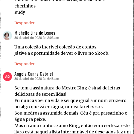
cherinhos
Rudy
Responder
Michelle Lins de Lemos
30 de abril de 2020 às 2:03 am
disse:
Uma coleção incrível coleção de contos.
Já tive a oportunidade de ver o livro no Skoob.
Responder
Angela Cunha Gabriel
30 de abril de 2020 às 6:46 am
disse:
Se tem a assinatura do Mestre King é sinal de letras
deliciosas de serem lidas!
Eu nunca voei na vida e sei que igual a ir num cruzeiro
ou algo que vá em água, nunca farei.rsrsrs
Sou medrosa assumida demais. Céu é pra passarinho e
água pra peixe.
Mas eu amo contos e amo King, então com certeza, este
livro está naquela lista interminável de desejados faz um