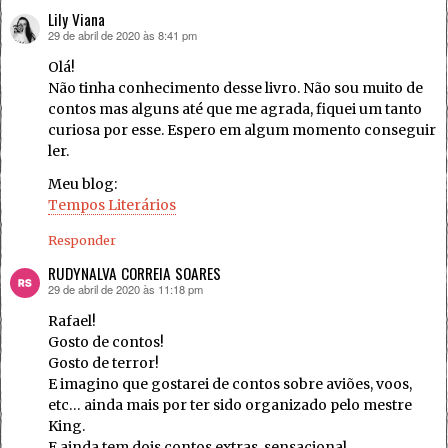
Lily Viana
29 de abril de 2020 às 8:41 pm
disse:
Olá!
Não tinha conhecimento desse livro. Não sou muito de
contos mas alguns até que me agrada, fiquei um tanto
curiosa por esse. Espero em algum momento conseguir
ler.
Meu blog:
Tempos Literários
Responder
RUDYNALVA CORREIA SOARES
29 de abril de 2020 às 11:18 pm
disse:
Rafael!
Gosto de contos!
Gosto de terror!
E imagino que gostarei de contos sobre aviões, voos,
etc… ainda mais por ter sido organizado pelo mestre
King.
E ainda tem dois contos extras, sensacional.