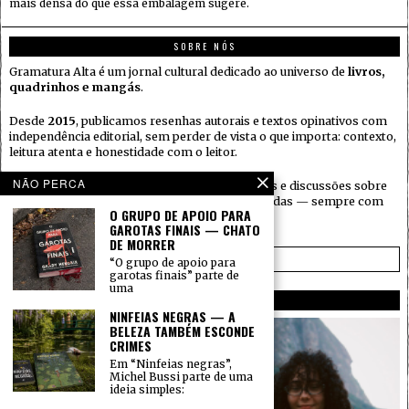
mais densa do que essa embalagem sugere.
SOBRE NÓS
Gramatura Alta é um jornal cultural dedicado ao universo de
livros,
quadrinhos e mangás
.
Desde
2015
, publicamos resenhas autorais e textos opinativos com
independência editorial, sem perder de vista o que importa: contexto,
leitura atenta e honestidade com o leitor.
NÃO PERCA
Aqui você encontra críticas, indicações, análises e discussões sobre
lançamentos e obras que merecem ser revisitadas — sempre com
O GRUPO DE APOIO PARA
personalidade e sem rodeios.
GAROTAS FINAIS — CHATO
DE MORRER
SAIBA MAIS →
“O grupo de apoio para
garotas finais” parte de
uma
AUTORES
NINFEIAS NEGRAS — A
BELEZA TAMBÉM ESCONDE
CRIMES
Em “Ninfeias negras”,
Michel Bussi parte de uma
ideia simples: