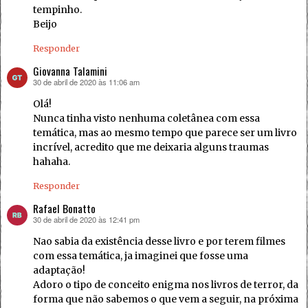
tempinho.
Beijo
Responder
Giovanna Talamini
30 de abril de 2020 às 11:06 am
disse:
Olá!
Nunca tinha visto nenhuma coletânea com essa
temática, mas ao mesmo tempo que parece ser um livro
incrível, acredito que me deixaria alguns traumas
hahaha.
Responder
Rafael Bonatto
30 de abril de 2020 às 12:41 pm
disse:
Nao sabia da existência desse livro e por terem filmes
com essa temática, ja imaginei que fosse uma
adaptação!
Adoro o tipo de conceito enigma nos livros de terror, da
forma que não sabemos o que vem a seguir, na próxima