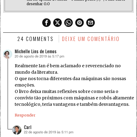
desenhar O.O
24 COMMENTS
DEIXE UM COMENTÁRIO
Michelle Lins de Lemos
20 de agosto de 2019 às 5:17 pm
disse:
Realmente Ian é bem aclamado e reverenciado no
mundo da literatura.
O que nos torna diferentes daa máquinas são nossas
emoções.
O livro deixa muitas reflexões sobre como seria o
convívio tão próximos com máquinas e robôs altamente
tecnológico, teria vantagens e também desvantagens.
Responder
Carl
22 de agosto de 2019 às 5:11 pm
disse: