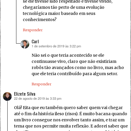
se ele tivesse sido respeitado e tivesse vivido,
chegaríamos tão perto de uma evolução
tecnológica maior baseado em seus
conhecimentos?
Responder
Carl
1 de setembro de 2019 às 3:22 pm
disse:
Não sei o que teria acontecido se ele
continuasse vivo, claro que não existiriam
robôs tão avançados como no livro, mas acho
que ele teria contribuído para algum setor.
Responder
Elizete Silva
22 de agosto de 2019 às 3:33 pm
disse:
Olá! Eita que eu também quero saber quem vai chegar
até o fim da história ileso (risos). É muito bacana quando
um livro consegue nos envolver tanto assim, e traz um
tema que nos permite muita reflexão. E adorei saber que