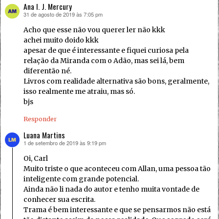
Ana I. J. Mercury
31 de agosto de 2019 às 7:05 pm
disse:
Acho que esse não vou querer ler não kkk
achei muito doido kkk
apesar de que é interessante e fiquei curiosa pela
relação da Miranda com o Adão, mas sei lá, bem
diferentão né.
Livros com realidade alternativa são bons, geralmente,
isso realmente me atraiu, mas só.
bjs
Responder
Luana Martins
1 de setembro de 2019 às 9:19 pm
disse:
Oi, Carl
Muito triste o que aconteceu com Allan, uma pessoa tão
inteligente com grande potencial.
Ainda não li nada do autor e tenho muita vontade de
conhecer sua escrita.
Trama é bem interessante e que se pensarmos não está