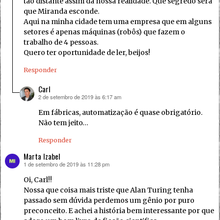
tão distante assim da nossa realidade. Que segredo será
que Miranda esconde.
Aqui na minha cidade tem uma empresa que em alguns
setores é apenas máquinas (robôs) que fazem o
trabalho de 4 pessoas.
Quero ter oportunidade de ler, beijos!
Responder
Carl
2 de setembro de 2019 às 6:17 am
disse:
Em fábricas, automatização é quase obrigatório.
Não tem jeito…
Responder
Marta Izabel
1 de setembro de 2019 às 11:28 pm
disse:
Oi, Carl!!
Nossa que coisa mais triste que Alan Turing tenha
passado sem dúvida perdemos um gênio por puro
preconceito. E achei a história bem interessante por que