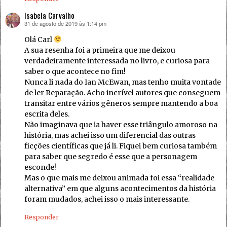
Isabela Carvalho
31 de agosto de 2019 às 1:14 pm
disse:
Olá Carl
A sua resenha foi a primeira que me deixou
verdadeiramente interessada no livro, e curiosa para
saber o que acontece no fim!
Nunca li nada do Ian McEwan, mas tenho muita vontade
de ler Reparação. Acho incrível autores que conseguem
transitar entre vários gêneros sempre mantendo a boa
escrita deles.
Não imaginava que ia haver esse triângulo amoroso na
história, mas achei isso um diferencial das outras
ficções científicas que já li. Fiquei bem curiosa também
para saber que segredo é esse que a personagem
esconde!
Mas o que mais me deixou animada foi essa “realidade
alternativa” em que alguns acontecimentos da história
foram mudados, achei isso o mais interessante.
Responder