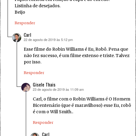
Listinha de desejados.
Beijo
Responder
Carl
22 de agosto de 2019 às 5:12 pm
disse:
Esse filme do Robin Williams é Eu, Robô. Pena que
não fez sucesso, é um filme extenso e triste. Talvez
por isso.
Responder
Gisele Thais
23 de agosto de 2019 às 11:09 am
disse:
Carl, o filme com o Robin Williams é O Homem
Bicentenário (que é maravilhoso) esse Eu, robô
é com o Will Smith..
Responder
Carl