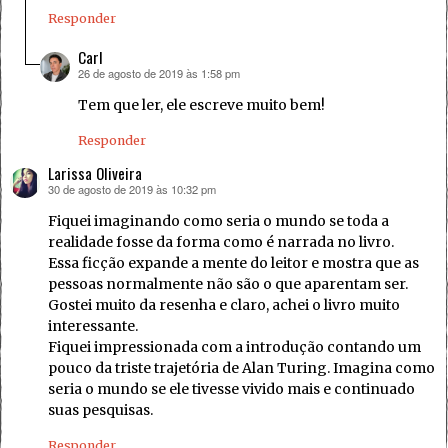
Responder
Carl
26 de agosto de 2019 às 1:58 pm
disse:
Tem que ler, ele escreve muito bem!
Responder
Larissa Oliveira
30 de agosto de 2019 às 10:32 pm
disse:
Fiquei imaginando como seria o mundo se toda a
realidade fosse da forma como é narrada no livro.
Essa ficção expande a mente do leitor e mostra que as
pessoas normalmente não são o que aparentam ser.
Gostei muito da resenha e claro, achei o livro muito
interessante.
Fiquei impressionada com a introdução contando um
pouco da triste trajetória de Alan Turing. Imagina como
seria o mundo se ele tivesse vivido mais e continuado
suas pesquisas.
Responder