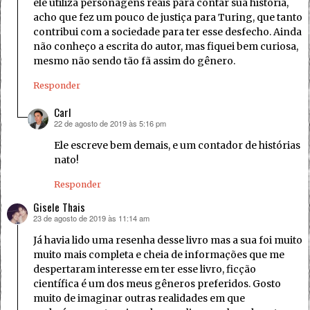
ele utiliza personagens reais para contar sua história,
acho que fez um pouco de justiça para Turing, que tanto
contribui com a sociedade para ter esse desfecho. Ainda
não conheço a escrita do autor, mas fiquei bem curiosa,
mesmo não sendo tão fã assim do gênero.
Responder
Carl
22 de agosto de 2019 às 5:16 pm
disse:
Ele escreve bem demais, e um contador de histórias
nato!
Responder
Gisele Thais
23 de agosto de 2019 às 11:14 am
disse:
Já havia lido uma resenha desse livro mas a sua foi muito
muito mais completa e cheia de informações que me
despertaram interesse em ter esse livro, ficção
científica é um dos meus gêneros preferidos. Gosto
muito de imaginar outras realidades em que