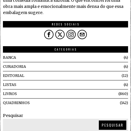
uma comédia romântica sazonal. O que encontrei foi uma
obra mais ampla e emocionalmente mais densa do que essa
embalagem sugere.
REDES SOCIAIS
CATEGORIAS
BANCA
4
CURADORIA
4
EDITORIAL
12
LISTAS
4
LIVROS
860
QUADRINHOS
142
Pesquisar
PESQUISAR