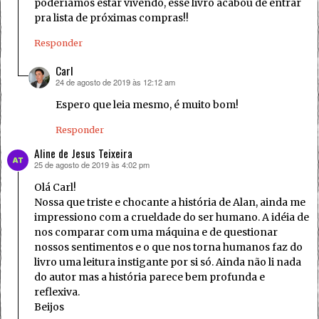
poderíamos estar vivendo, esse livro acabou de entrar
pra lista de próximas compras!!
Responder
Carl
24 de agosto de 2019 às 12:12 am
disse:
Espero que leia mesmo, é muito bom!
Responder
Aline de Jesus Teixeira
25 de agosto de 2019 às 4:02 pm
disse:
Olá Carl!
Nossa que triste e chocante a história de Alan, ainda me
impressiono com a crueldade do ser humano. A idéia de
nos comparar com uma máquina e de questionar
nossos sentimentos e o que nos torna humanos faz do
livro uma leitura instigante por si só. Ainda não li nada
do autor mas a história parece bem profunda e
reflexiva.
Beijos