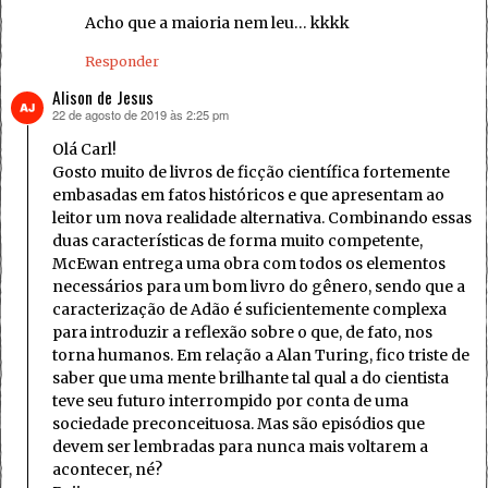
Acho que a maioria nem leu… kkkk
Responder
Alison de Jesus
22 de agosto de 2019 às 2:25 pm
disse:
Olá Carl!
Gosto muito de livros de ficção científica fortemente
embasadas em fatos históricos e que apresentam ao
leitor um nova realidade alternativa. Combinando essas
duas características de forma muito competente,
McEwan entrega uma obra com todos os elementos
necessários para um bom livro do gênero, sendo que a
caracterização de Adão é suficientemente complexa
para introduzir a reflexão sobre o que, de fato, nos
torna humanos. Em relação a Alan Turing, fico triste de
saber que uma mente brilhante tal qual a do cientista
teve seu futuro interrompido por conta de uma
sociedade preconceituosa. Mas são episódios que
devem ser lembradas para nunca mais voltarem a
acontecer, né?