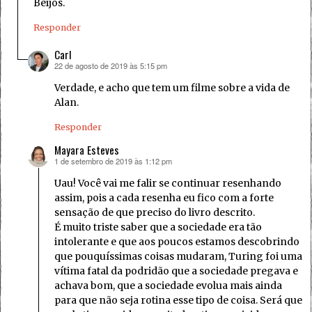
Beijos.
Responder
Carl
22 de agosto de 2019 às 5:15 pm
disse:
Verdade, e acho que tem um filme sobre a vida de
Alan.
Responder
Mayara Esteves
1 de setembro de 2019 às 1:12 pm
disse:
Uau! Você vai me falir se continuar resenhando
assim, pois a cada resenha eu fico com a forte
sensação de que preciso do livro descrito.
É muito triste saber que a sociedade era tão
intolerante e que aos poucos estamos descobrindo
que pouquíssimas coisas mudaram, Turing foi uma
vítima fatal da podridão que a sociedade pregava e
achava bom, que a sociedade evolua mais ainda
para que não seja rotina esse tipo de coisa. Será que