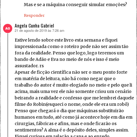
Mas e se a máquina conseguir simular emoções?
Responder
Angela Cunha Gabriel
21 de agosto de 2019 às 7:26 am
disse:
Estive lendo sobre este livro esta semana e fiquei
impressionada como o roteiro pode não ser assim tão
fora da realidade. Penso que logo, logo teremos um
bando de Adão e Eva no meio de nós e isso é meio
assustador. rs
Apesar de ficção científica não ser o meu ponto forte
em matéria de leitura, não há como negar que o
trabalho do autor é muito elogiado no meio e pelo que li
acima, mais uma vez ele não somente criou um cenário
beirando a realidade e confesso que me lembrei daquele
filme do Robin(esqueci o nome, onde ele era um robô)
Penso que chegará o dia que máquinas substituirão
humanos em tudo, até como já acontece hoje em dia em
cirurgias, fábricas e afins, mas e onde ficarão os
sentimentos? A alma é o depósito deles, simples assim.
Fiquei curiosa em relação a capa e ao enredo.