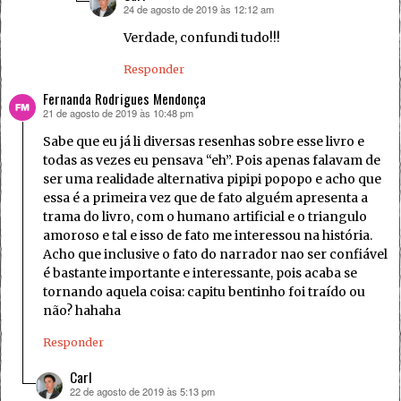
24 de agosto de 2019 às 12:12 am
disse:
Verdade, confundi tudo!!!
Responder
Fernanda Rodrigues Mendonça
21 de agosto de 2019 às 10:48 pm
disse:
Sabe que eu já li diversas resenhas sobre esse livro e
todas as vezes eu pensava “eh”. Pois apenas falavam de
ser uma realidade alternativa pipipi popopo e acho que
essa é a primeira vez que de fato alguém apresenta a
trama do livro, com o humano artificial e o triangulo
amoroso e tal e isso de fato me interessou na história.
Acho que inclusive o fato do narrador nao ser confiável
é bastante importante e interessante, pois acaba se
tornando aquela coisa: capitu bentinho foi traído ou
não? hahaha
Responder
Carl
22 de agosto de 2019 às 5:13 pm
disse: