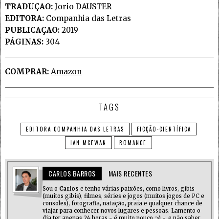
TRADUÇAO:
Jorio DAUSTER
EDITORA:
Companhia das Letras
PUBLICAÇAO:
2019
PÁGINAS:
304
COMPRAR:
Amazon
TAGS
EDITORA COMPANHIA DAS LETRAS
FICÇÃO-CIENTÍFICA
IAN MCEWAN
ROMANCE
CARLOS BARROS
MAIS RECENTES
Sou o
Carlos
e tenho várias paixões, como livros, gibis
(muitos gibis), filmes, séries e jogos (muitos jogos de PC e
consoles), fotografia, natação, praia e qualquer chance de
viajar para conhecer novos lugares e pessoas. Lamento o
dia ter apenas 24 horas - é muito pouco ;>) -, e não saber